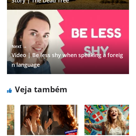
Story | The Dead Tree
Next →
Vídeo | Be less shy when speaking a foreig
n language
Veja também