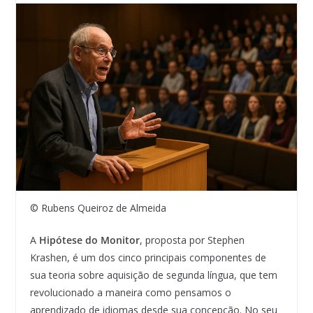
© Rubens Queiroz de Almeida
A
Hipótese do Monitor
, proposta por Stephen
Krashen, é um dos cinco principais componentes de
sua teoria sobre aquisição de segunda língua, que tem
revolucionado a maneira como pensamos o
aprendizado de idiomas desde sua concepção. No seu