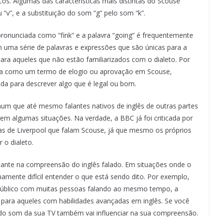
cos. Algumas das características mais distintas do Scouse
 “v”, e a substituição do som “g” pelo som “k”.
pronunciada como “fink” e a palavra “going” é frequentemente
 uma série de palavras e expressões que são únicas para a
 para aqueles que não estão familiarizados com o dialeto. Por
ada como um termo de elogio ou aprovação em Scouse,
da para descrever algo que é legal ou bom.
mum que até mesmo falantes nativos de inglês de outras partes
em algumas situações. Na verdade, a BBC já foi criticada por
s de Liverpool que falam Scouse, já que mesmo os próprios
 o dialeto.
tante na compreensão do inglês falado. Em situações onde o
amente difícil entender o que está sendo dito. Por exemplo,
úblico com muitas pessoas falando ao mesmo tempo, a
ara aqueles com habilidades avançadas em inglês. Se você
e do som da sua TV também vai influenciar na sua compreensão.