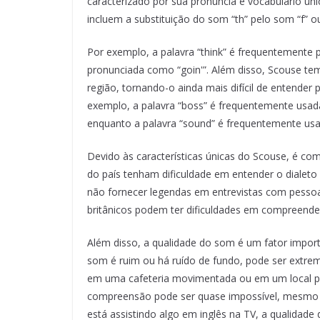
caracterizado por sua pronúncia e vocabulário úni
incluem a substituição do som “th” pelo som “f” ou
Por exemplo, a palavra “think” é frequentemente 
pronunciada como “goin'”. Além disso, Scouse tem
região, tornando-o ainda mais difícil de entender
exemplo, a palavra “boss” é frequentemente us
enquanto a palavra “sound” é frequentemente usa
Devido às características únicas do Scouse, é co
do país tenham dificuldade em entender o dialeto 
não fornecer legendas em entrevistas com pessoa
britânicos podem ter dificuldades em compreender
Além disso, a qualidade do som é um fator impor
som é ruim ou há ruído de fundo, pode ser extrem
em uma cafeteria movimentada ou em um local p
compreensão pode ser quase impossível, mesmo p
está assistindo algo em inglês na TV, a qualidad