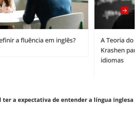
lês?
A Teoria do Input Compreensível de
Krashen para o aprendizado de
idiomas
l ter a expectativa de entender a língua inglesa