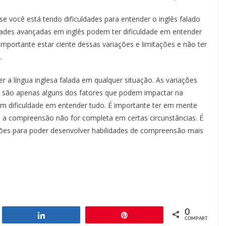
e você está tendo dificuldades para entender o inglês falado
ades avançadas em inglês podem ter dificuldade em entender
importante estar ciente dessas variações e limitações e não ter
.
er a língua inglesa falada em qualquer situação. As variações
m são apenas alguns dos fatores que podem impactar na
m dificuldade em entender tudo. É importante ter em mente
e a compreensão não for completa em certas circunstâncias. É
ações para poder desenvolver habilidades de compreensão mais
0
har
Compartilhar
Pin
COMPART.