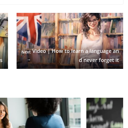
Video | How to learn a language an
Next
→
gs
d never forget it