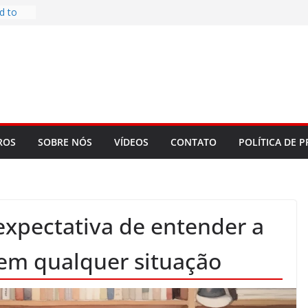
d to
ys
bookLM
ning
 make
t Rose
re
ROS
SOBRE NÓS
VÍDEOS
CONTATO
POLÍTICA DE P
 expectativa de entender a
 em qualquer situação