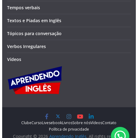
Tempos verbais
Textos e Piadas em Inglês
Tópicos para conversação
Verbos Irregulares
Vídeos
Clube
Curso
Lives
ebook
Livros
Sobre nós
Vídeos
Contato
Política de privacidade
Copyright © 2026
Aprendendo Inglês
. All rights reserved.