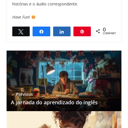
histórias e o áudio correspondente.
Have Fun!
0
Twittar
Compartilhar
Compartilhar
Pin
COMPART.
← Previous
A jornada do aprendizado do inglês