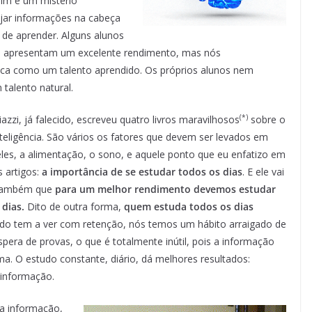
mim é um mistério
jar informações na cabeça
de aprender. Alguns alunos
e apresentam um excelente rendimento, mas nós
nca como um talento aprendido. Os próprios alunos nem
alento natural.
(*)
iazzi, já falecido, escreveu quatro livros maravilhosos
sobre o
teligência. São vários os fatores que devem ser levados em
eles, a alimentação, o sono, e aquele ponto que eu enfatizo em
 artigos:
a importância de se estudar todos os dias
. E ele vai
z também que
para um melhor rendimento devemos estudar
dias.
Dito de outra forma,
quem estuda todos os dias
tudo tem a ver com retenção, nós temos um hábito arraigado de
era de provas, o que é totalmente inútil, pois a informação
ma. O estudo constante, diário, dá melhores resultados:
informação.
a informação,