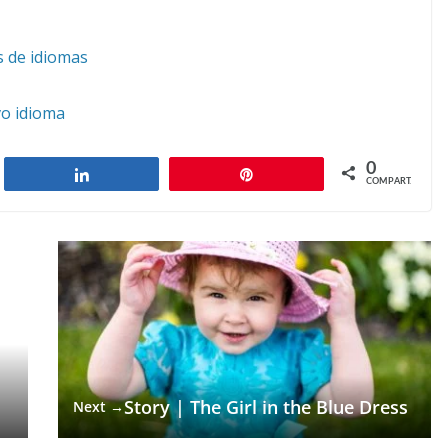
s de idiomas
o idioma
0
har
Compartilhar
Pin
COMPART.
Story | The Girl in the Blue Dress
Next →