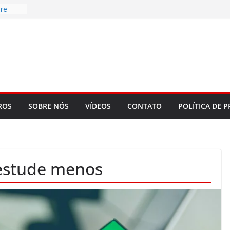
re
d to
ys
bookLM
ning
 make
t Rose
ROS
SOBRE NÓS
VÍDEOS
CONTATO
POLÍTICA DE P
 estude menos