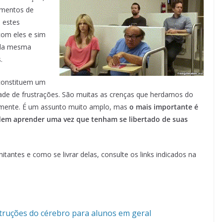
imentos de
s estes
com eles e sim
s da mesma
.
constituem um
ade de frustrações. São muitas as crenças que herdamos do
temente. É um assunto muito amplo, mas
o mais importante é
dem aprender uma vez que tenham se libertado de suas
itantes e como se livrar delas, consulte os links indicados na
struções do cérebro para alunos em geral