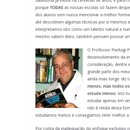
sabedoria já existe há centenas de anos, e para 
porque
TODAS
as nossas escolas só fazem despe
dos alunos sem nunca mencionar a melhor forma 
até descobrem algumas técnicas por si mesmos 
interpretamos isto como um talento natural e nu
mesmo sabem disto, também pensam possuir um t
O Professor Pierluigi P
desenvolvimento da in
consideração, dentre 
grande parte dos meus
ainda mais longe: di
menos, mas todos os 
estuda menos
. Isto 
estudar apenas em vésp
não é retida desta for
estudamos menos e conseguimos reter melhor a 
Por conta da inadequação do enfoque exclusivo n