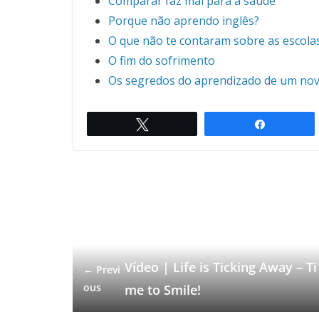
Comparar faz mal para a saúde
Porque não aprendo inglês?
O que não te contaram sobre as escola
O fim do sofrimento
Os segredos do aprendizado de um nov
Twittar
Compartil
Vídeo | Life is Ticking Away – Ti
← Previ
ous
me to Smile!