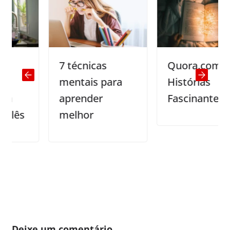
7 técnicas
Quora.com:
mentais para
Histórias
aprender
Fascinantes
s
melhor
Deixe um comentário