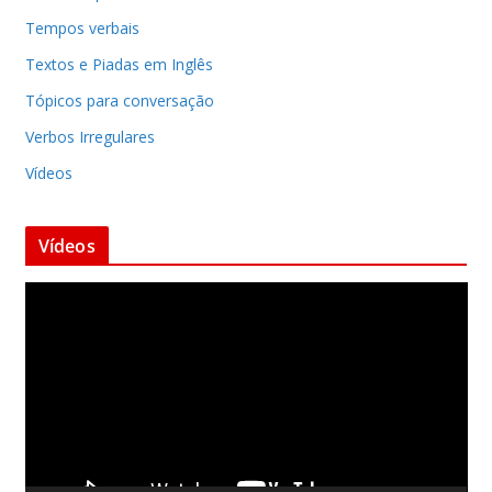
Tempos verbais
Textos e Piadas em Inglês
Tópicos para conversação
Verbos Irregulares
Vídeos
Vídeos
T
o
c
a
d
o
r
d