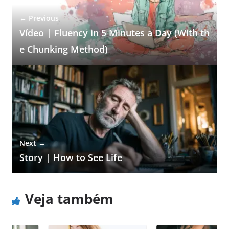
← Previous
Vídeo | Fluency in 5 Minutes a Day (With th
e Chunking Method)
Next →
Story | How to See Life
Veja também