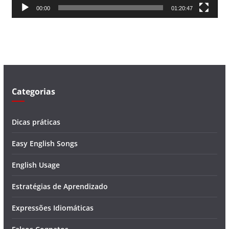
00:00
01:20:47
e
v
í
d
e
o
Categorias
Dicas práticas
Easy English Songs
English Usage
Estratégias de Aprendizado
Expressões Idiomáticas