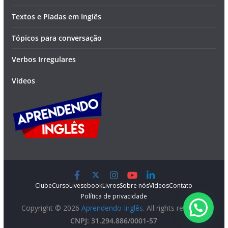
Textos e Piadas em Inglês
Tópicos para conversação
Verbos Irregulares
Vídeos
Clube
Curso
Lives
ebook
Livros
Sobre nós
Vídeos
Contato
Política de privacidade
Copyright © 2026
Aprendendo Inglês
. All rights reserved.
CNPJ: 31.294.886/0001-57