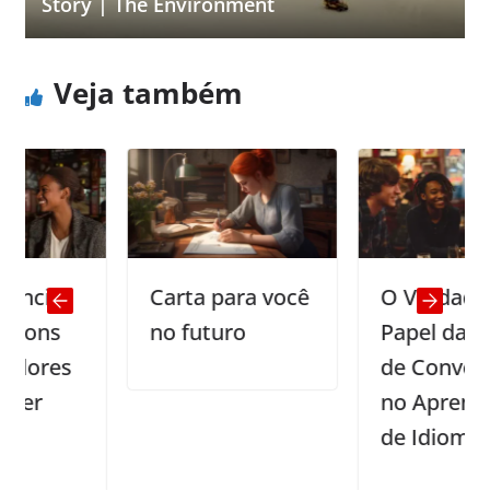
Story | The Environment
Veja também
a
Carta para você
O Verdadeiro
s
no futuro
Papel das Aulas
es
de Conversação
no Aprendizado
de Idiomas