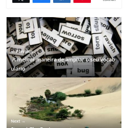
COMPART.
← Previous
A melhor maneira de ampliar o seu vocab
ulário
Next →