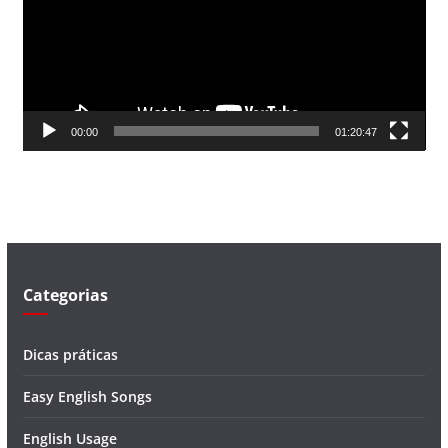
a
d
o
r
d
00:00
01:20:47
e
v
í
d
e
o
Categorias
Dicas práticas
Easy English Songs
English Usage