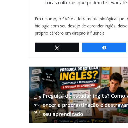
trocas culturais que podem te levar até 
Em resumo, o SAR é a ferramenta biológica que tr
biologia com seu desejo de aprender inglês, deixa
próprio cérebro em direção à fluência.
Twittar
Compartil
Preguiça de estudar inglês? Como 
← P
encer a procrastinação e destrava
revi
ous
seu aprendizado