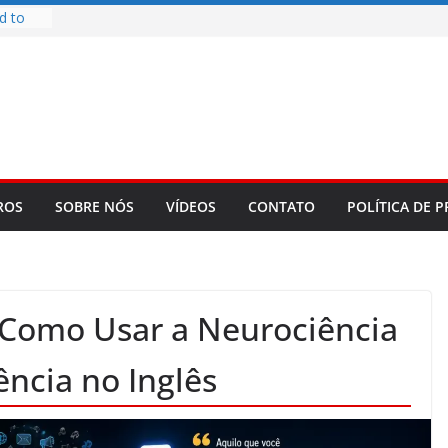
d to
ys
bookLM
ning
 make
t Rose
re
ROS
SOBRE NÓS
VÍDEOS
CONTATO
POLÍTICA DE P
 Como Usar a Neurociência
ência no Inglês