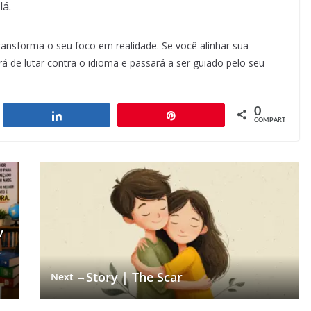
lá.
ansforma o seu foco em realidade. Se você alinhar sua
rá de lutar contra o idioma e passará a ser guiado pelo seu
0
har
Compartilhar
Pin
COMPART.
v
r
Story | The Scar
Next →