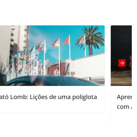
 poliglota
Aprenda expressões idiomátic
com Anki