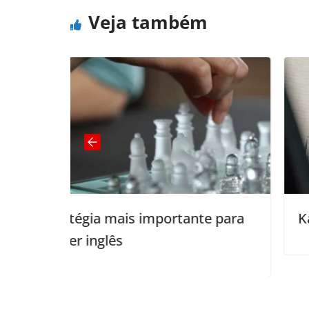
Veja também
mportante para
Kató Lomb: Lições de uma