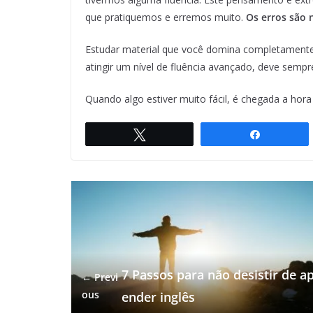
que pratiquemos e erremos muito.
Os erros são 
Estudar material que você domina completamente
atingir um nível de fluência avançado, deve sempr
Quando algo estiver muito fácil, é chegada a hora
Twittar
Compartil
7 Passos para não desistir de a
← Previ
ous
ender inglês