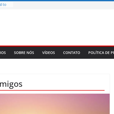
d to
ys
bookLM
ning
 make
t Rose
re
ROS
SOBRE NÓS
VÍDEOS
CONTATO
POLÍTICA DE P
amigos