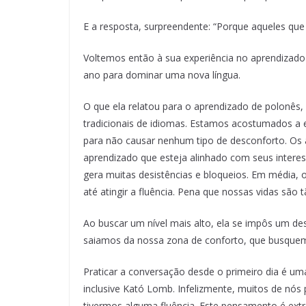
E a resposta, surpreendente: “Porque aqueles qu
Voltemos então à sua experiência no aprendizad
ano para dominar uma nova língua.
O que ela relatou para o aprendizado de polonês
tradicionais de idiomas. Estamos acostumados a
para não causar nenhum tipo de desconforto. Os 
aprendizado que esteja alinhado com seus intere
gera muitas desistências e bloqueios. Em média, o
até atingir a fluência. Pena que nossas vidas são 
Ao buscar um nível mais alto, ela se impôs um de
saiamos da nossa zona de conforto, que busque
Praticar a conversação desde o primeiro dia é um
inclusive Kató Lomb. Infelizmente, muitos de n
tivermos alguma fluência. Este pensamento é ext