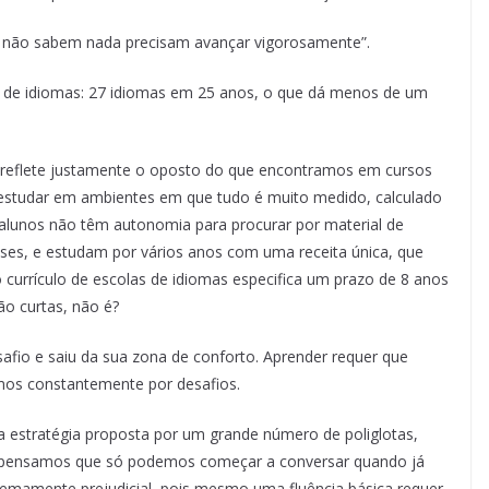
e não sabem nada precisam avançar vigorosamente”.
o de idiomas: 27 idiomas em 25 anos, o que dá menos de um
, reflete justamente o oposto do que encontramos em cursos
 estudar em ambientes em que tudo é muito medido, calculado
alunos não têm autonomia para procurar por material de
sses, e estudam por vários anos com uma receita única, que
 currículo de escolas de idiomas especifica um prazo de 8 anos
tão curtas, não é?
safio e saiu da sua zona de conforto. Aprender requer que
mos constantemente por desafios.
a estratégia proposta por um grande número de poliglotas,
ós pensamos que só podemos começar a conversar quando já
remamente prejudicial, pois mesmo uma fluência básica requer