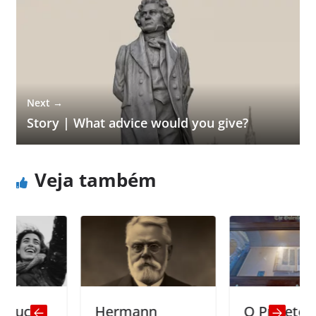
Next →
Story | What advice would you give?
Veja também
al
Hermann
O Projeto