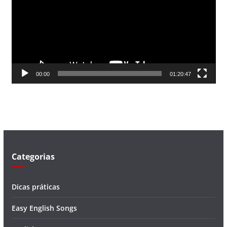
c
a
d
o
r
d
00:00
01:20:47
e
v
í
d
e
o
Categorias
Dicas práticas
Easy English Songs