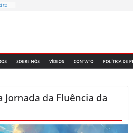
d to
ys
bookLM
ning
 make
t Rose
re
ROS
SOBRE NÓS
VÍDEOS
CONTATO
POLÍTICA DE P
a Jornada da Fluência da