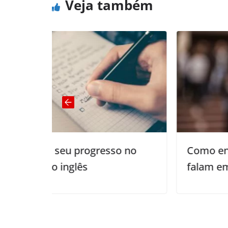
Veja também
sso no
Como entender o que os outro
falam em inglês