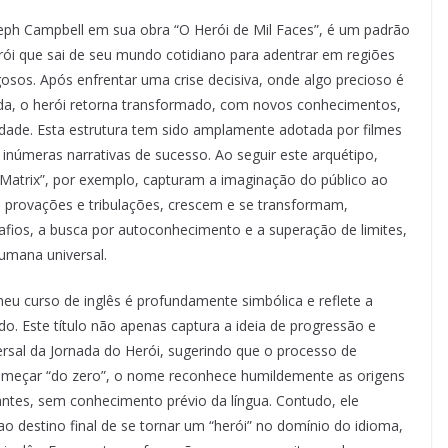
eph Campbell em sua obra “O Herói de Mil Faces”, é um padrão
erói que sai de seu mundo cotidiano para adentrar em regiões
osos. Após enfrentar uma crise decisiva, onde algo precioso é
çada, o herói retorna transformado, com novos conhecimentos,
ade. Esta estrutura tem sido amplamente adotada por filmes
inúmeras narrativas de sucesso. Ao seguir este arquétipo,
“Matrix”, por exemplo, capturam a imaginação do público ao
e provações e tribulações, crescem e se transformam,
safios, a busca por autoconhecimento e a superação de limites,
umana universal.
meu curso de inglês é profundamente simbólica e reflete a
o. Este título não apenas captura a ideia de progressão e
rsal da Jornada do Herói, sugerindo que o processo de
começar “do zero”, o nome reconhece humildemente as origens
ntes, sem conhecimento prévio da língua. Contudo, ele
 destino final de se tornar um “herói” no domínio do idioma,