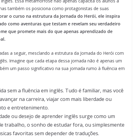
inglês. Essa metamorfose não apenas capacita os alunos a
s, mas também os posiciona como protagonistas de suas
orar o curso na estrutura da Jornada do Herói, ele inspira
zado como aventuras que testam e revelam seu verdadeiro
nome que promete mais do que apenas aprendizado de
al.
adas a seguir, mesclando a estrutura da Jornada do Herói com
nglês. Imagine que cada etapa dessa jornada não é apenas um
bém um passo significativo na sua jornada rumo à fluência em
vida sem a fluência em inglês. Tudo é familiar, mas você
 avançar na carreira, viajar com mais liberdade ou
to e entretenimento.
idade ou desejo de aprender inglês surge como um
 trabalho, o sonho de estudar fora, ou simplesmente
sicas favoritas sem depender de traduções.