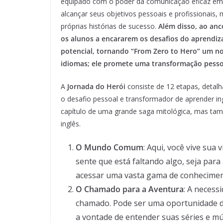
equipado com o poder da comunicação eficaz em 
alcançar seus objetivos pessoais e profissionai
próprias histórias de sucesso.
Além disso, ao anc
os alunos a encararem os desafios do aprendi
potencial, tornando “From Zero to Hero” um 
idiomas; ele promete uma transformação pesso
A
Jornada do Herói
consiste de 12 etapas, detalh
o desafio pessoal e transformador de aprender i
capítulo de uma grande saga mitológica, mas tam
inglês.
O Mundo Comum
: Aqui, você vive sua 
sente que está faltando algo, seja para
acessar uma vasta gama de conhecimen
O Chamado para a Aventura
: A necess
chamado. Pode ser uma oportunidade de
a vontade de entender suas séries e mú