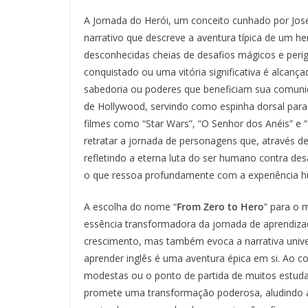
A Jornada do Herói, um conceito cunhado por Jos
narrativo que descreve a aventura típica de um h
desconhecidas cheias de desafios mágicos e perig
conquistado ou uma vitória significativa é alcan
sabedoria ou poderes que beneficiam sua comunid
de Hollywood, servindo como espinha dorsal para 
filmes como “Star Wars”, “O Senhor dos Anéis” e 
retratar a jornada de personagens que, através d
refletindo a eterna luta do ser humano contra de
o que ressoa profundamente com a experiência h
A escolha do nome “
From Zero to Hero
” para o 
essência transformadora da jornada de aprendizad
crescimento, mas também evoca a narrativa unive
aprender inglês é uma aventura épica em si. Ao 
modestas ou o ponto de partida de muitos estuda
promete uma transformação poderosa, aludindo ao