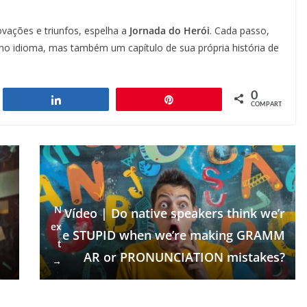
ovações e triunfos, espelha a
Jornada do Herói
. Cada passo,
o idioma, mas também um capítulo de sua própria história de
0
har
Compartilhar
Pin
COMPART.
N
Vídeo | Do native speakers think we’r
ex
e STUPID when we’re making GRAMM
t
AR or PRONUNCIATION mistakes?
→