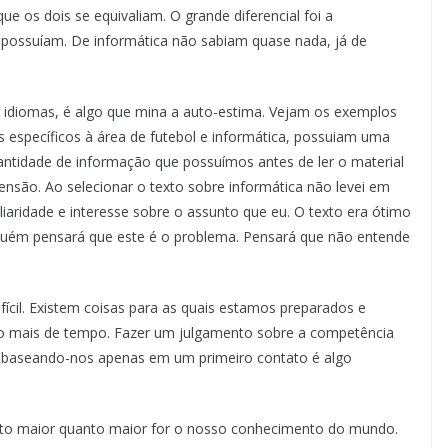
ue os dois se equivaliam. O grande diferencial foi a
 possuíam. De informática não sabiam quase nada, já de
 de idiomas, é algo que mina a auto-estima. Vejam os exemplos
s específicos à área de futebol e informática, possuiam uma
antidade de informação que possuímos antes de ler o material
nsão. Ao selecionar o texto sobre informática não levei em
aridade e interesse sobre o assunto que eu. O texto era ótimo
lguém pensará que este é o problema. Pensará que não entende
ifícil. Existem coisas para as quais estamos preparados e
co mais de tempo. Fazer um julgamento sobre a competência
a baseando-nos apenas em um primeiro contato é algo
nto maior quanto maior for o nosso conhecimento do mundo.