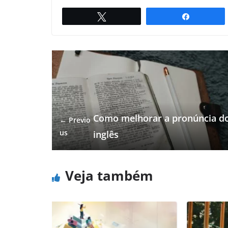
Twittar
Compartil
Como melhorar a pronúncia d
← Previo
us
inglês
Veja também