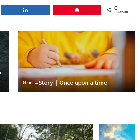
0
har
Compartilhar
Pin
COMPART.
o
Story | Once upon a time
Next →