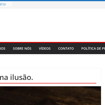
d to
ys
bookLM
ning
 make
t Rose
re
ROS
SOBRE NÓS
VÍDEOS
CONTATO
POLÍTICA DE P
uma ilusão.