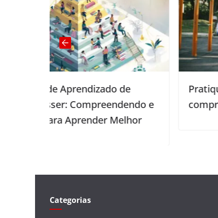
do de
Pratique ativamente a
endendo e
compreensão do inglês falado
 Melhor
Categorias