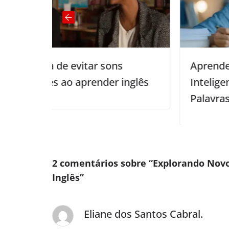
sons
Aprendendo Inglês de Forma
er inglês
Inteligente: A Ciência de Deduz
Palavras Pelo Contexto
2 comentários sobre “
Explorando Novo
Inglês
”
Eliane dos Santos Cabral.