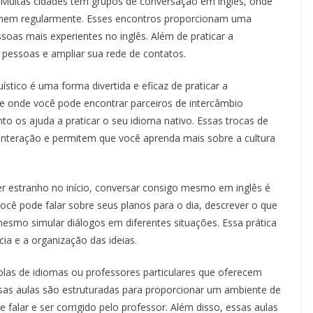
 Muitas cidades têm grupos de conversação em inglês, onde
eúnem regularmente. Esses encontros proporcionam uma
soas mais experientes no inglês. Além de praticar a
essoas e ampliar sua rede de contatos.
uístico é uma forma divertida e eficaz de praticar a
ne onde você pode encontrar parceiros de intercâmbio
nto os ajuda a praticar o seu idioma nativo. Essas trocas de
interação e permitem que você aprenda mais sobre a cultura
r estranho no início, conversar consigo mesmo em inglês é
ocê pode falar sobre seus planos para o dia, descrever o que
mesmo simular diálogos em diferentes situações. Essa prática
cia e a organização das ideias.
olas de idiomas ou professores particulares que oferecem
sas aulas são estruturadas para proporcionar um ambiente de
 falar e ser corrigido pelo professor. Além disso, essas aulas