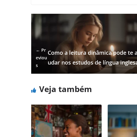
← Pr
Como a leitura dinâmica pode te a
eviou
udar nos estudos de língua ingles
s
Veja também