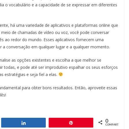
a o vocabulário e a capacidade de se expressar em diferentes
ente, há uma variedade de aplicativos e plataformas online que
r meio de chamadas de vídeo ou voz, você pode conversar
glês ao redor do mundo. Esses aplicativos fornecem uma
icar a conversação em qualquer lugar e a qualquer momento.
alise as opções existentes e escolha a que melhor se
ir todas, e pode até ser improdutivo espalhar os seus esforços
s estratégias e seja fiel a elas.
ndamental para obter bons resultados. Então, aproveite essas
lês!
0
har
Compartilhar
Pin
COMPART.