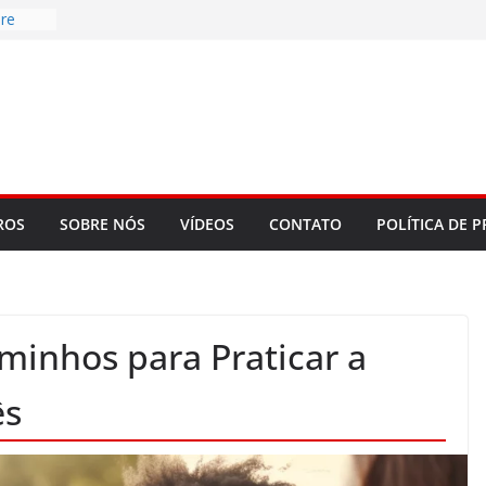
re
d
bookLM
ning
 make
t Rose
ROS
SOBRE NÓS
VÍDEOS
CONTATO
POLÍTICA DE P
inhos para Praticar a
ês