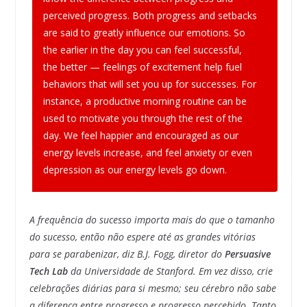
perceived progress.
Both progress and setbacks
are said to greatly influence our emotions. So
the earlier in the day you can feel successful,
the better — feelings of excitement help fuel
behaviors that will set you up for successes. For
instance, a productive morning routine can be
used to motivate you through the rest of the
day. We feel happier and encouraged as our
energy levels increase, and feel anxiety or even
depression as our energy levels go down.
A frequência do sucesso importa mais do que o tamanho
do sucesso, então não espere até as grandes vitórias
para se parabenizar, diz B.J. Fogg, diretor do
Persuasive
Tech Lab
da Universidade de Stanford. Em vez disso, crie
celebrações diárias para si mesmo; seu cérebro não sabe
a diferença entre progresso e progresso percebido.
Tanto