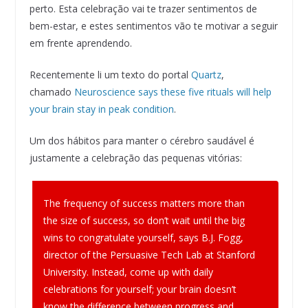
perto. Esta celebração vai te trazer sentimentos de
bem-estar, e estes sentimentos vão te motivar a seguir
em frente aprendendo.
Recentemente li um texto do portal
Quartz
,
chamado
Neuroscience says these five rituals will help
your brain stay in peak condition
.
Um dos hábitos para manter o cérebro saudável é
justamente a celebração das pequenas vitórias:
The frequency of success matters more than
the size of success, so don’t wait until the big
wins to congratulate yourself, says B.J. Fogg,
director of the Persuasive Tech Lab at Stanford
University. Instead, come up with daily
celebrations for yourself; your brain doesn’t
know the difference between progress and