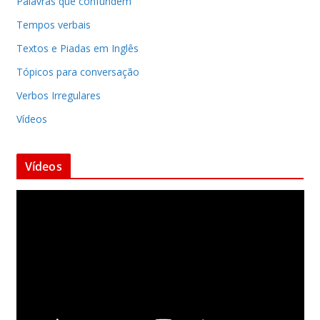
Palavras que confundem
Tempos verbais
Textos e Piadas em Inglês
Tópicos para conversação
Verbos Irregulares
Vídeos
Vídeos
T
o
c
a
d
o
r