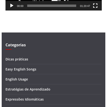
d
00:00
01:20:47
e
v
í
d
e
o
Categorias
Dicas práticas
Easy English Songs
English Usage
Estratégias de Aprendizado
Expressões Idiomáticas