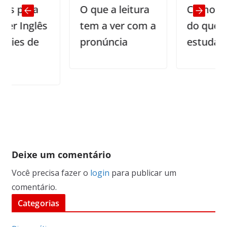
ra
O que a leitura
Como reter 95
glês
tem a ver com a
do que você
de
pronúncia
estuda
Deixe um comentário
Você precisa fazer o
login
para publicar um
comentário.
Categorias