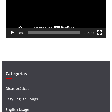
a
d
o
r
d
00:00
01:20:47
e
v
í
d
e
o
Categorias
Dicas práticas
Easy English Songs
English Usage