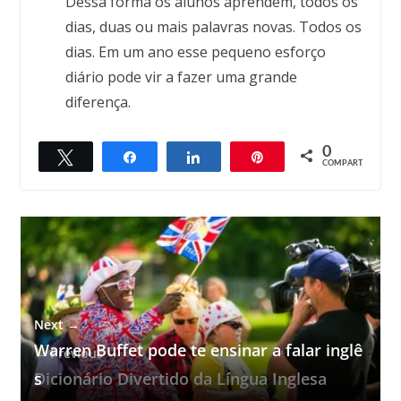
Dessa forma os alunos aprendem, todos os
dias, duas ou mais palavras novas. Todos os
dias. Em um ano esse pequeno esforço
diário pode vir a fazer uma grande
diferença.
0
Twittar
Compartilhar
Compartilhar
Pin
COMPART.
Next →
Warren Buffet pode te ensinar a falar inglê
← Previous
Dicionário Divertido da Língua Inglesa
s