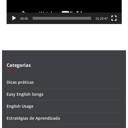
r
d
00:00
01:20:47
e
v
í
d
e
o
Categorias
Dicas práticas
Easy English Songs
English Usage
Estratégias de Aprendizado