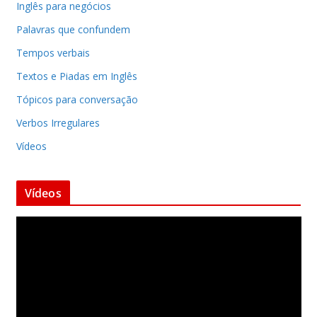
Inglês para negócios
Palavras que confundem
Tempos verbais
Textos e Piadas em Inglês
Tópicos para conversação
Verbos Irregulares
Vídeos
Vídeos
T
o
c
a
d
o