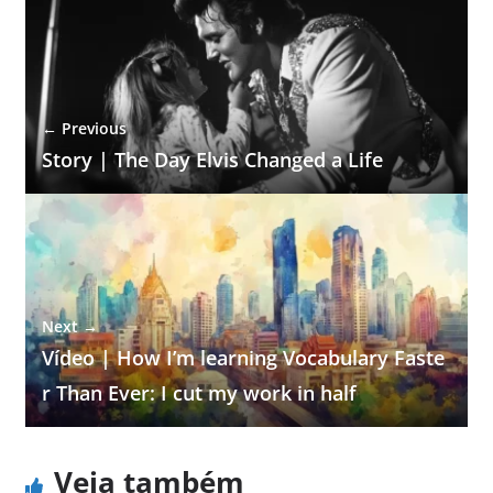
← Previous
Story | The Day Elvis Changed a Life
Next →
Vídeo | How I’m learning Vocabulary Faste
r Than Ever: I cut my work in half
Veja também