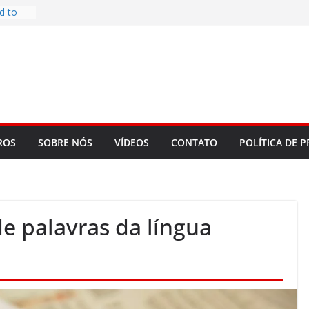
d to
ys
bookLM
ning
 make
t Rose
re
ROS
SOBRE NÓS
VÍDEOS
CONTATO
POLÍTICA DE P
de palavras da língua