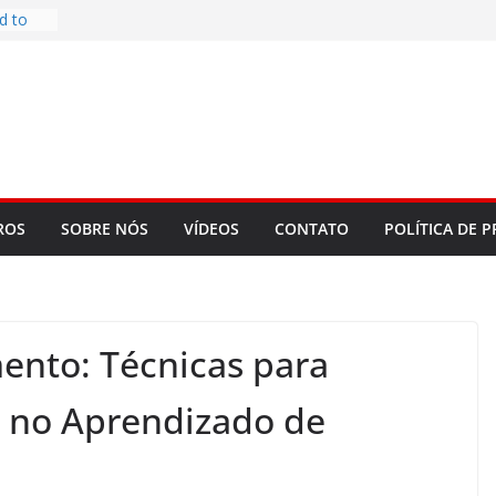
d to
ys
bookLM
ning
 make
t Rose
re
ROS
SOBRE NÓS
VÍDEOS
CONTATO
POLÍTICA DE P
nto: Técnicas para
 no Aprendizado de