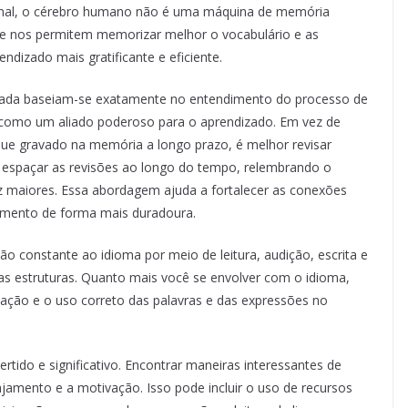
final, o cérebro humano não é uma máquina de memória
que nos permitem memorizar melhor o vocabulário e as
ndizado mais gratificante e eficiente.
ada baseiam-se exatamente no entendimento do processo de
 como um aliado poderoso para o aprendizado. Em vez de
que gravado na memória a longo prazo, é melhor revisar
ca espaçar as revisões ao longo do tempo, relembrando o
ez maiores. Essa abordagem ajuda a fortalecer as conexões
cimento de forma mais duradoura.
ição constante ao idioma por meio de leitura, audição, escrita e
e as estruturas. Quanto mais você se envolver com o idioma,
ização e o uso correto das palavras e das expressões no
rtido e significativo. Encontrar maneiras interessantes de
jamento e a motivação. Isso pode incluir o uso de recursos