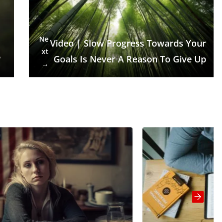
Ne
Video | Slow Progress Towards Your
xt
?
Goals Is Never A Reason To Give Up
→