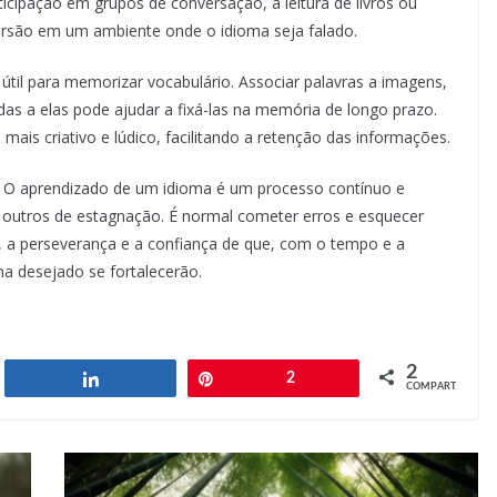
ticipação em grupos de conversação, a leitura de livros ou
ersão em um ambiente onde o idioma seja falado.
il para memorizar vocabulário. Associar palavras a imagens,
das a elas pode ajudar a fixá-las na memória de longo prazo.
ais criativo e lúdico, facilitando a retenção das informações.
o. O aprendizado de um idioma é um processo contínuo e
 outros de estagnação. É normal cometer erros e esquecer
, a perseverança e a confiança de que, com o tempo e a
ma desejado se fortalecerão.
2
har
Compartilhar
Pin
2
COMPART.