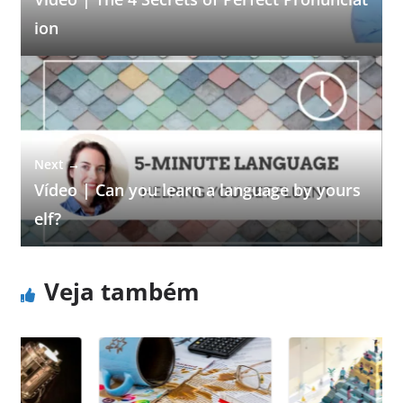
ion
Next →
Vídeo | Can you learn a language by yours
elf?
Veja também