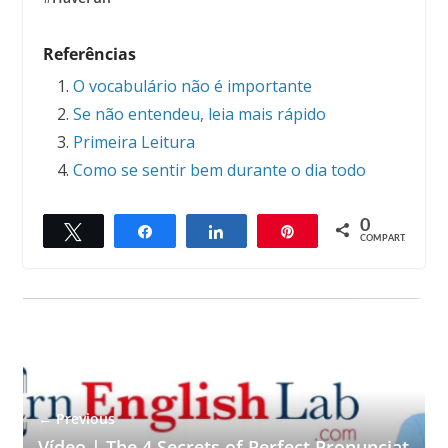
Referências
O vocabulário não é importante
Se não entendeu, leia mais rápido
Primeira Leitura
Como se sentir bem durante o dia todo
0
Twittar
Compartilhar
Compartilhar
Pin
COMPART.
← Previous
Vídeo | The 4 Secrets of Perfect Pronunciat