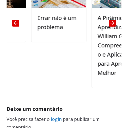
Errar não é um
A Pirâmide de
problema
Aprendizado de
William Glasser:
Compreendend
o e Aplicando
para Aprender
Melhor
Deixe um comentário
Você precisa fazer o
login
para publicar um
comentário.