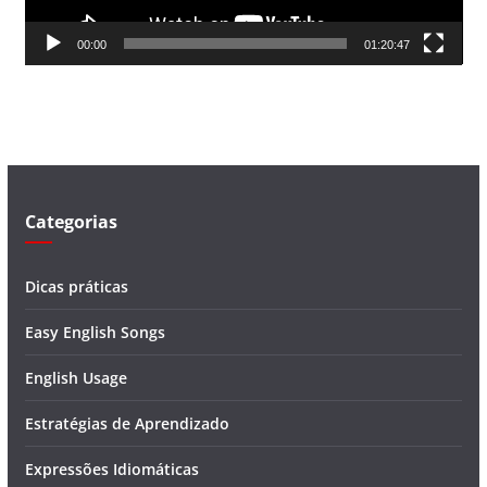
d
00:00
01:20:47
e
v
í
d
e
o
Categorias
Dicas práticas
Easy English Songs
English Usage
Estratégias de Aprendizado
Expressões Idiomáticas