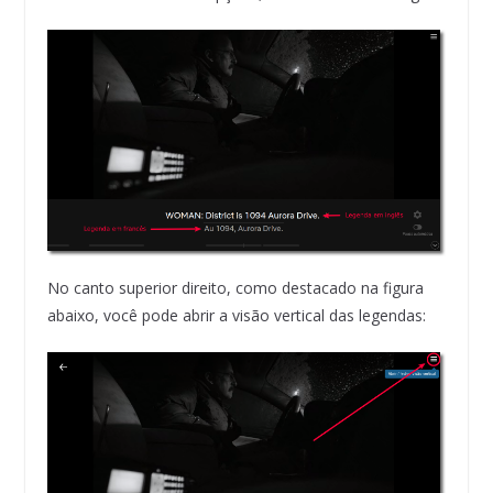
No canto superior direito, como destacado na figura
abaixo, você pode abrir a visão vertical das legendas: