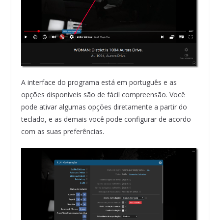
A interface do programa está em português e as
opções disponíveis são de fácil compreensão. Você
pode ativar algumas opções diretamente a partir do
teclado, e as demais você pode configurar de acordo
com as suas preferências.