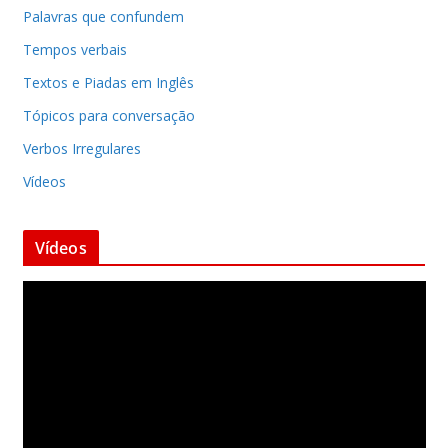
Palavras que confundem
Tempos verbais
Textos e Piadas em Inglês
Tópicos para conversação
Verbos Irregulares
Vídeos
Vídeos
T
o
c
a
d
o
r