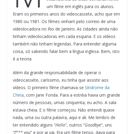
um filme em inglês para os alunos.
Eram os primeiros anos do videocassete, acho que em
1980 ou 1981. Os filmes vinham pelo correio de uma
videolocadora no Rio de Janeiro. As cidades ainda não
tinham videolocadoras em cada esquina. E os vídeos
também não tinham legendas. Para entender alguma
coisa, só sabendo falar bem a língua inglesa. Bem, isto
é a teoria.
Além da grande responsabilidade de operar o
videocassete, caríssimo, eu tinha que assistir aos
vídeos. O primeiro filme chamava-se
Síndrome da
China
, com Jane Fonda. Para a estréia havia um grande
número de pessoas, umas cinquenta, eu acho. A sala
estava cheia. E o filme começou. Não entendi quase
nada, uma ou outra palavra, aqui e ali. Me lembro de
ter entendido alguns “
Hello
“, outros “
Goodbye
“, uns
“
f*** you
” e por ai vai. Era um filme tenso, dava para