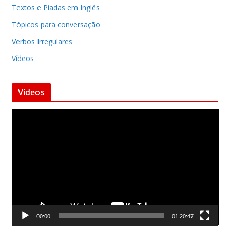
Textos e Piadas em Inglês
Tópicos para conversação
Verbos Irregulares
Vídeos
Vídeos
T
o
c
a
d
o
r
d
00:00
01:20:47
e