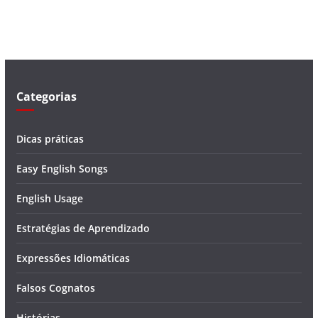
v
í
d
e
o
Categorias
Dicas práticas
Easy English Songs
English Usage
Estratégias de Aprendizado
Expressões Idiomáticas
Falsos Cognatos
Histórias