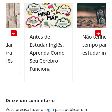
Antes de
Não tenho
r
Estudar Inglês,
tempo para
a
Aprenda Como
estudar inglês
s
Seu Cérebro
Funciona
Deixe um comentário
Você precisa fazer o
login
para publicar um