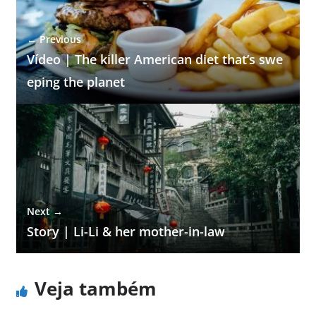
← Previous
Vídeo | The killer American diet that’s swe
eping the planet
Next →
Story | Li-Li & her mother-in-law
Veja também