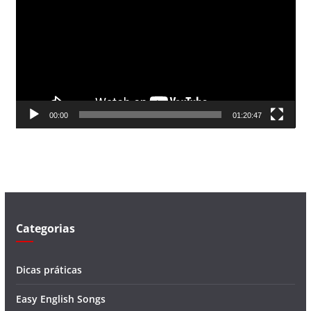
c
a
d
o
r
d
00:00
01:20:47
e
v
í
d
e
o
Categorias
Dicas práticas
Easy English Songs