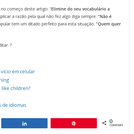
 no começo deste artigo: “
Elimine do seu vocabulário a
xplicar a razão pela qual não fez algo diga sempre:
“Não é
opular tem um ditado perfeito para esta situação:
“Quem quer
itar. ?
 vício em celular
ning
like children?
s de idiomas
0
har
Compartilhar
Pin
COMPART.