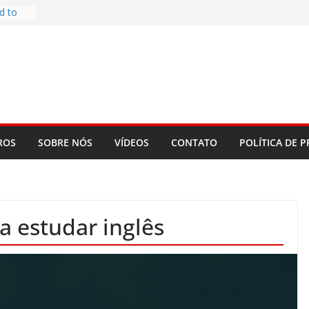
d to
ys
bookLM
ning
 make
t Rose
re
ROS
SOBRE NÓS
VÍDEOS
CONTATO
POLÍTICA DE P
 estudar inglês