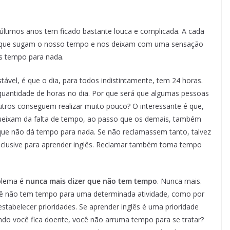
últimos anos tem ficado bastante louca e complicada. A cada
que sugam o nosso tempo e nos deixam com uma sensação
s tempo para nada.
vel, é que o dia, para todos indistintamente, tem 24 horas.
antidade de horas no dia. Por que será que algumas pessoas
utros conseguem realizar muito pouco? O interessante é que,
queixam da falta de tempo, ao passo que os demais, também
que não dá tempo para nada. Se não reclamassem tanto, talvez
nclusive para aprender inglês. Reclamar também toma tempo
oblema é
nunca mais dizer que não tem tempo
. Nunca mais.
cê não tem tempo para uma determinada atividade, como por
estabelecer prioridades. Se aprender inglês é uma prioridade
do você fica doente, você não arruma tempo para se tratar?