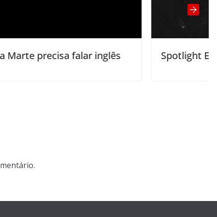
nglês
Spotlight English
mentário.