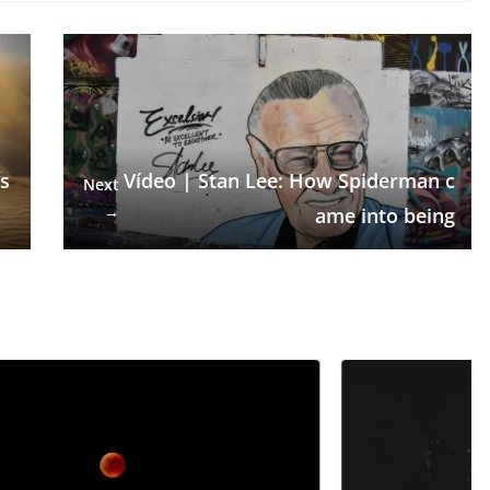
s
Vídeo | Stan Lee: How Spiderman c
Next
→
ame into being