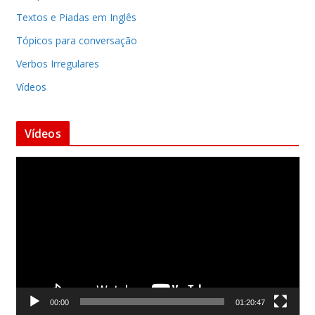
Textos e Piadas em Inglês
Tópicos para conversação
Verbos Irregulares
Vídeos
Vídeos
T
o
c
a
d
o
r
d
00:00
01:20:47
e