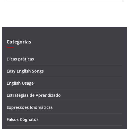
v
í
d
e
o
Categorias
Dicas práticas
Easy English Songs
English Usage
Estratégias de Aprendizado
Expressões Idiomáticas
Falsos Cognatos