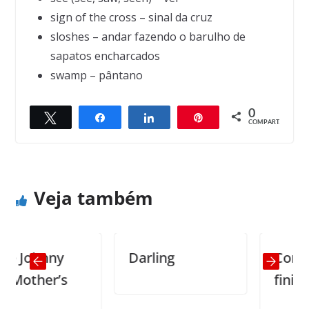
sign of the cross – sinal da cruz
sloshes – andar fazendo o barulho de
sapatos encharcados
swamp – pântano
0
Twittar
Compartilhar
Compartilhar
Pin
← Previous
Next →
COMPART.
They were in your tackle box
What’s the name of that restaurant?
Veja também
Johnny
Darling
Complete
ther’s
finished