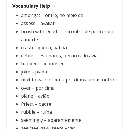
Vocabulary Help
amongst – entre, no meio de
assess – avaliar
brush with Death – encontro de perto com
a morte
crash – queda, batida
debris – estilhaços, pedaços do avião
happen – acontecer
joke – piada
next to each other – próximos um ao outro
over – por cima
plane – avião
Priest – padre
rubble – ruína
seemingly – aparentemente
see (see, saw, seen) – ver