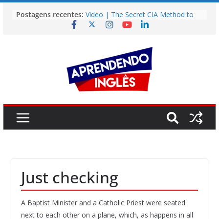
Pular
Postagens recentes:
Vídeo | The Secret CIA Method to
para
Learn Any Language in 11 Days
o
Vídeo | How I m using NotebookLM
to power up my language learning
conteúdo
Vídeo | Do imaginary friends make
you smarter?
Story | Brasília: The City That Rose
from the Wilderness
Easy English Song | Somewhere
Over the Rainbow (Israel
Kamakawiwo’ole)
Just checking
A Baptist Minister and a Catholic Priest were seated
next to each other on a plane, which, as happens in all