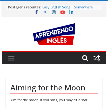
Pular
Postagens recentes:
Easy English Song | Somewhere
para
Over the Rainbow (Israel
o
Kamakawiwo’ole)
Easy English Song | Unchained
conteúdo
Melody (Alex North)
Vídeo | How I m using NotebookLM
to power up my language learning
Vídeo | Do imaginary friends make
you smarter?
Story | Brasília: The City That Rose
from the Wilderness
Aiming for the Moon
Aim for the moon. If you miss, you may hit a star.