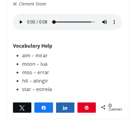
W. Clement Stone
Vocabulary Help
aim – mirar
moon – lua
miss – errar
hit – atingir
star – estrela
0
Twittar
Compartilhar
Compartilhar
Pin
← Previous
Next →
COMPART.
Albert Einstein
Aging