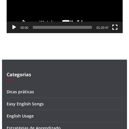
d
o
r
d
00:00
01:20:47
e
v
í
d
e
o
Categorias
Dicas práticas
Easy English Songs
English Usage
Estratégias de Aprendizado