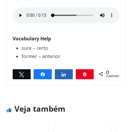
Vocabulary Help
sure – certo
former – anterior
0
Twittar
Compartilhar
Compartilhar
Pin
← Previous
Next →
COMPART.
Somebody under it
Aiming for the Moon
Veja também