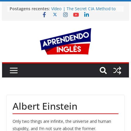
Pular
Postagens recentes:
Vídeo | The Secret CIA Method to
para
Learn Any Language in 11 Days
o
Vídeo | How I m using NotebookLM
to power up my language learning
conteúdo
Vídeo | Do imaginary friends make
you smarter?
Story | Brasília: The City That Rose
from the Wilderness
Easy English Song | Somewhere
Over the Rainbow (Israel
Kamakawiwo’ole)
Albert Einstein
Only two things are infinite, the universe and human
stupidity, and I’m not sure about the former.