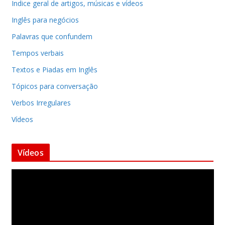
Indice geral de artigos, músicas e vídeos
Inglês para negócios
Palavras que confundem
Tempos verbais
Textos e Piadas em Inglês
Tópicos para conversação
Verbos Irregulares
Vídeos
Vídeos
T
o
c
a