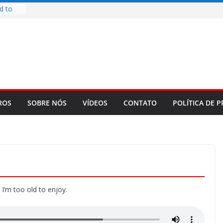
d to
ys
bookLM
ning
 make
t Rose
re
ROS
SOBRE NÓS
VÍDEOS
CONTATO
POLÍTICA DE P
 I’m too old to enjoy.