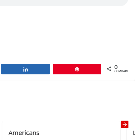
0
har
Compartilhar
Pin
COMPART.
What to do?
Next →
ns
Live to be a 