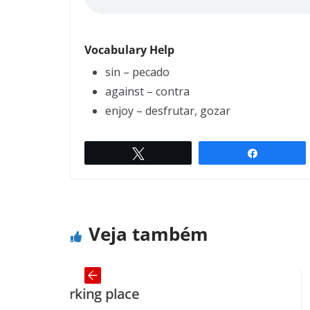
Vocabulary Help
sin – pecado
against – contra
enjoy – desfrutar, gozar
Twittar
Compartil
Six cups
← Previous
Veja também
king place
America