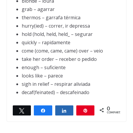
blonde – loura
grab – agarrar
thermos – garrafa térmica
hurry(ied) – correr, ir depressa
hold (hold, held, held_ – segurar
quickly – rapidamente
come (come, came, came) over – veio
take her order – receber o pedido
enough – suficiente
looks like – parece
sigh in relief – respirar aliviada
decaf(feinated) – descafeinado
0
Twittar
Compartilhar
Compartilhar
Pin
← Previous
Next →
COMPART.
Sleeping Pills
Sin