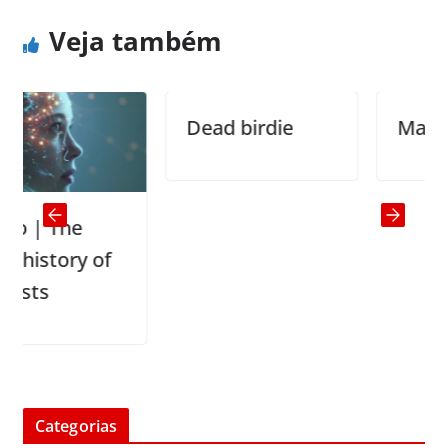
Veja também
Dead birdie
Married l
| The
istory of
ts
Categorias