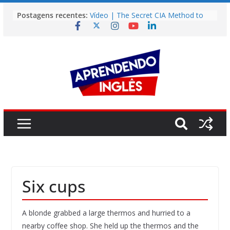
Pular
Postagens recentes:
Vídeo | The Secret CIA Method to
para
Learn Any Language in 11 Days
o
Vídeo | How I m using NotebookLM
to power up my language learning
conteúdo
Vídeo | Do imaginary friends make
you smarter?
Story | Brasília: The City That Rose
from the Wilderness
Easy English Song | Somewhere
Over the Rainbow (Israel
Kamakawiwo’ole)
Six cups
A blonde grabbed a large thermos and hurried to a
nearby coffee shop. She held up the thermos and the