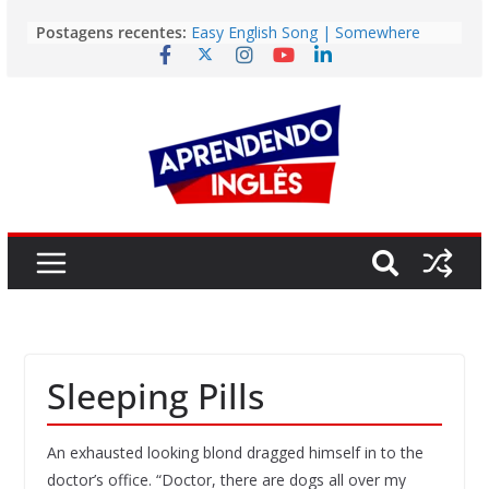
Pular
Postagens recentes:
Easy English Song | Somewhere
para
Over the Rainbow (Israel
o
Kamakawiwo’ole)
Easy English Song | Unchained
conteúdo
Melody (Alex North)
Vídeo | How I m using NotebookLM
to power up my language learning
Vídeo | Do imaginary friends make
you smarter?
Story | Brasília: The City That Rose
from the Wilderness
Sleeping Pills
An exhausted looking blond dragged himself in to the
doctor’s office. “Doctor, there are dogs all over my