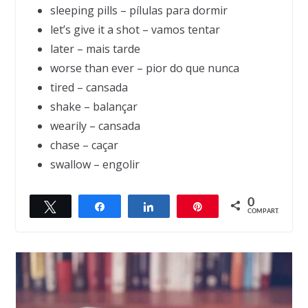
sleeping pills – pílulas para dormir
let’s give it a shot – vamos tentar
later – mais tarde
worse than ever – pior do que nunca
tired – cansada
shake – balançar
wearily – cansada
chase – caçar
swallow – engolir
0
Twittar
Compartilhar
Compartilhar
Pin
COMPART.