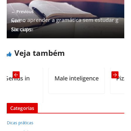
← Previous
Como aprender a gramática sem estudar g
Next →
ramática
Six cups
Veja também
ius in
Male inteligence
Pizza parlo
Categorias
Dicas práticas