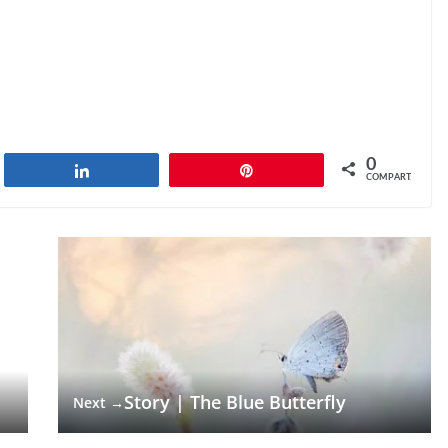
0
har
Compartilhar
Pin
COMPART.
Story | The Blue Butterfly
Next →