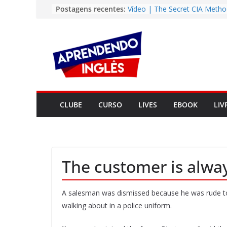
Pular
Postagens recentes:
Vídeo | The Secret CIA Metho
Learn Any Language in 11 Da
para
Vídeo | How I m using Note
o
to power up my language lear
conteúdo
Vídeo | Do imaginary friends
you smarter?
Story | Brasília: The City Tha
from the Wilderness
Easy English Song | Somewhe
Over the Rainbow (Israel
CLUBE
CURSO
LIVES
EBOOK
LIV
Kamakawiwo’ole)
The customer is alwa
A salesman was dismissed because he was rude to
walking about in a police uniform.