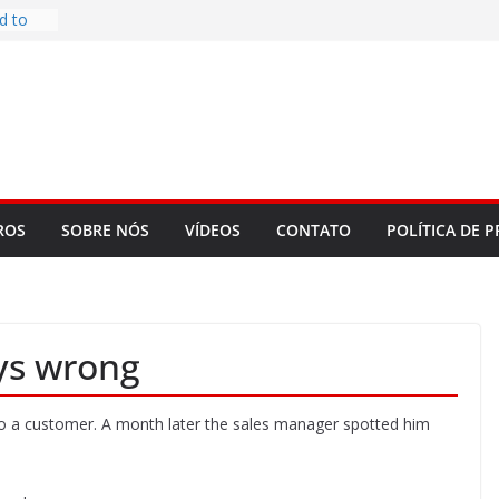
d to
ys
bookLM
ning
 make
t Rose
re
ROS
SOBRE NÓS
VÍDEOS
CONTATO
POLÍTICA DE P
ys wrong
 a customer. A month later the sales manager spotted him