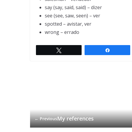
say (say, said, said) – dizer
see (see, saw, seen) – ver
spotted – avistar, ver
wrong – errado
Twittar
Compartil
My references
← Previous