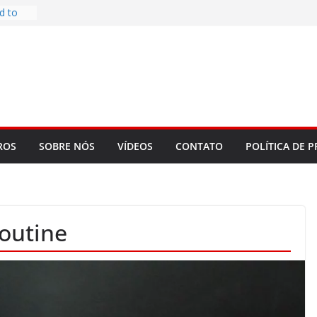
d to
ys
bookLM
ning
 make
t Rose
re
ROS
SOBRE NÓS
VÍDEOS
CONTATO
POLÍTICA DE P
Routine