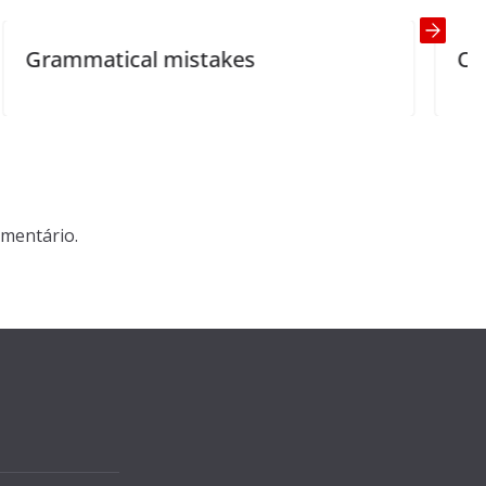
cal mistakes
One Big Mess
mentário.