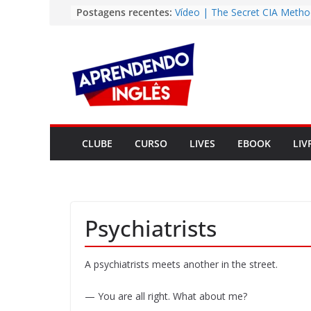
Pular
Postagens recentes:
Vídeo | The Secret CIA Metho
Learn Any Language in 11 Da
para
Vídeo | How I m using Note
o
to power up my language lear
conteúdo
Vídeo | Do imaginary friends
you smarter?
Story | Brasília: The City Tha
from the Wilderness
Easy English Song | Somewhe
Over the Rainbow (Israel
CLUBE
CURSO
LIVES
EBOOK
LIV
Kamakawiwo’ole)
Psychiatrists
A psychiatrists meets another in the street.
— You are all right. What about me?