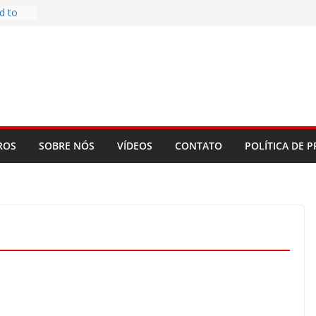
d to
ys
bookLM
ning
 make
t Rose
re
ROS
SOBRE NÓS
VÍDEOS
CONTATO
POLÍTICA DE P