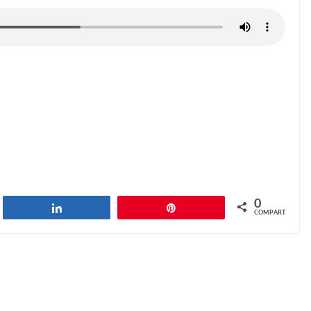
0
har
Compartilhar
Pin
COMPART.
Professionals and Amateurs
Next →