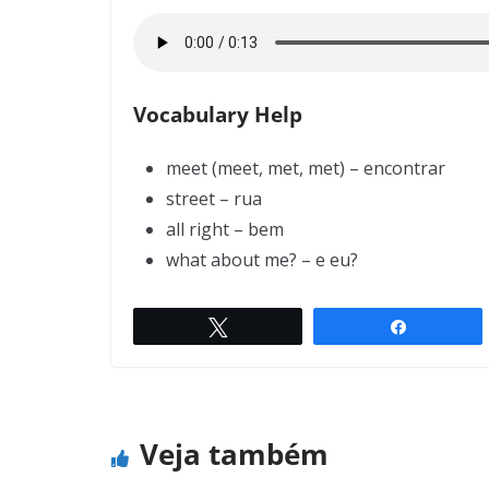
Vocabulary Help
meet (meet, met, met) – encontrar
street – rua
all right – bem
what about me? – e eu?
Twittar
Compartil
Public Telephone
← Previous
Veja também