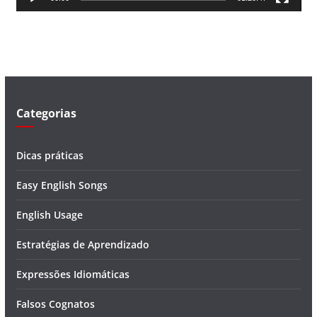
e
v
í
d
e
o
Categorias
Dicas práticas
Easy English Songs
English Usage
Estratégias de Aprendizado
Expressões Idiomáticas
Falsos Cognatos