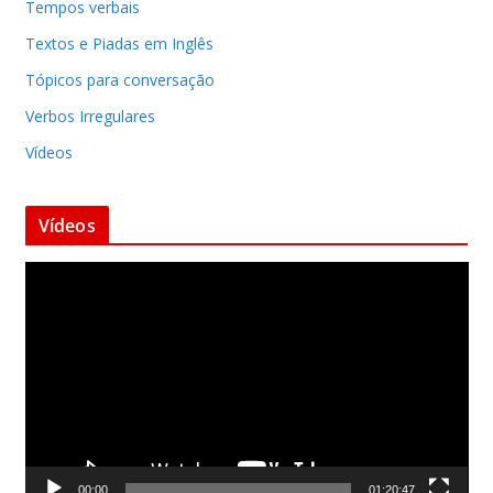
Tempos verbais
Textos e Piadas em Inglês
Tópicos para conversação
Verbos Irregulares
Vídeos
Vídeos
T
o
c
a
d
o
r
d
00:00
01:20:47