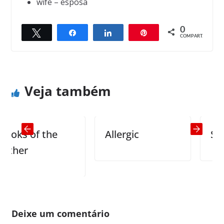
wife – esposa
0
Twittar
Compartilhar
Compartilhar
Pin
← Previous
Next →
COMPART.
Punctuality
Psychiatrists
Veja também
ks of the
Allergic
Snorin
her
Deixe um comentário