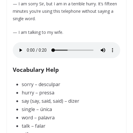
— I am sorry Sir, but I am in a terrible hurry. It’s fifteen
minutes you’re using this telephone without saying a
single word.
— I am talking to my wife.
Vocabulary Help
sorry – desculpar
hurry – pressa
say (say, said, said) – dizer
single – única
word – palavra
talk – falar