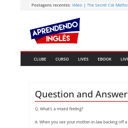
Pular
Postagens recentes:
Vídeo | The Secret CIA Metho
Learn Any Language in 11 Da
para
Vídeo | How I m using Note
o
to power up my language lear
conteúdo
Vídeo | Do imaginary friends
you smarter?
Story | Brasília: The City Tha
from the Wilderness
Easy English Song | Somewhe
Over the Rainbow (Israel
CLUBE
CURSO
LIVES
EBOOK
LIV
Kamakawiwo’ole)
Question and Answer
Q. What’s a mixed feeling?
A. When you see your mother-in-law backing off a c