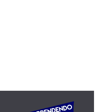
nd
The Farmer and the Sna