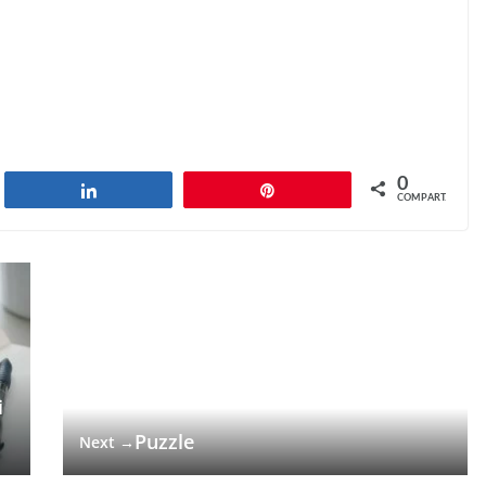
0
har
Compartilhar
Pin
COMPART.
i
Puzzle
Next →