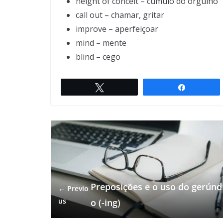
height of conceit – cúmulo do orgulho
call out – chamar, gritar
improve – aperfeiçoar
mind – mente
blind – cego
Twittar
Compartil
Preposições e o uso do gerúnd
← Previo
us
o (-ing)