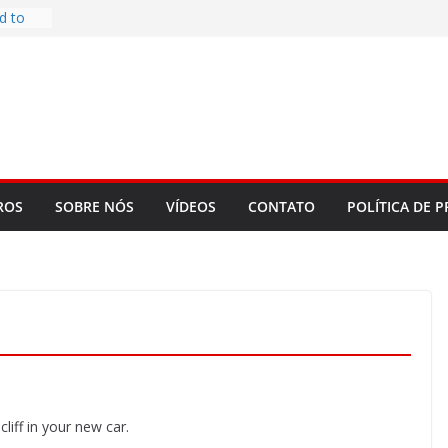
d to
ys
bookLM
ning
 make
t Rose
re
ROS
SOBRE NÓS
VÍDEOS
CONTATO
POLÍTICA DE P
liff in your new car.