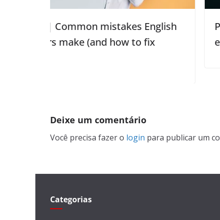
istakes English
Palavras que confundem
 how to fix
e “actual”
Deixe um comentário
Você precisa fazer o
login
para publicar um co
Categorias