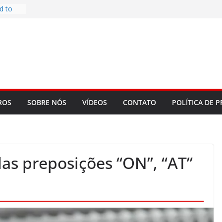
d to
ys
bookLM
ning
 make
t Rose
re
ROS
SOBRE NÓS
VÍDEOS
CONTATO
POLÍTICA DE P
das preposições “ON”, “AT”