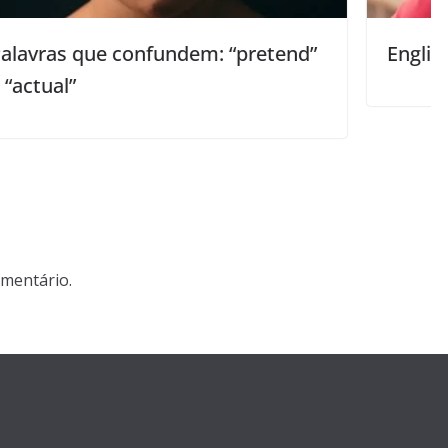
: “pretend”
English Usage | hear vs listen
mentário.