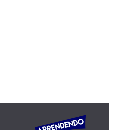
Palavras que confundem:
compromise/commitment