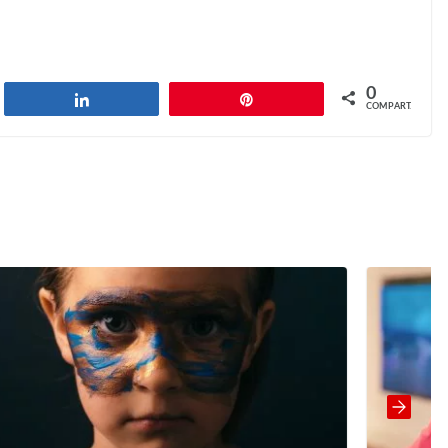
0
har
Compartilhar
Pin
COMPART.
See-through lunch box lids
Next →