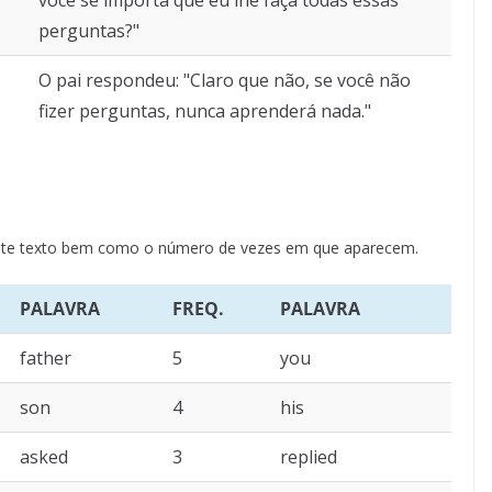
você se importa que eu lhe faça todas essas
perguntas?"
O pai respondeu: "Claro que não, se você não
fizer perguntas, nunca aprenderá nada."
neste texto bem como o número de vezes em que aparecem.
PALAVRA
FREQ.
PALAVRA
father
5
you
son
4
his
asked
3
replied