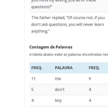
you mind my asking you all of these
questions?"
The father replied, "Of course not, if you
don't ask questions, you will never learn
anything."
Contagem de Palavras
A tabela abaixo exibe as palavras encontradas 
FREQ.
PALAVRA
FREQ.
11
the
9
5
don't
4
4
boy
4