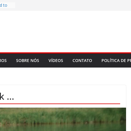
d to
ys
bookLM
ning
 make
t Rose
re
ROS
SOBRE NÓS
VÍDEOS
CONTATO
POLÍTICA DE P
sk …