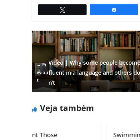
Twittar
Compartil
Video | Why some people becom
← Pr
fluent in a language and others d
eviou
s
n’t
Veja também
Swimming naked