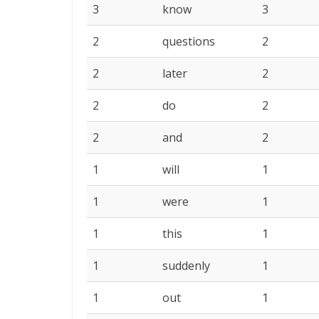
3
know
3
2
questions
2
2
later
2
2
do
2
2
and
2
1
will
1
1
were
1
1
this
1
1
suddenly
1
1
out
1