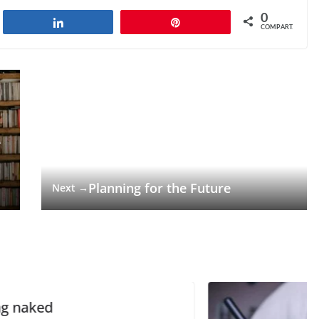
0
har
Compartilhar
Pin
COMPART.
e
o
Planning for the Future
Next →