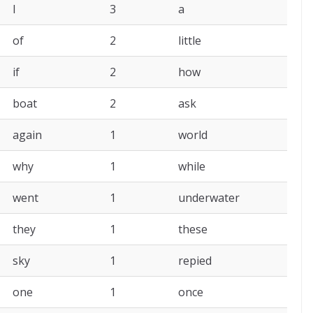
I
3
a
of
2
little
if
2
how
boat
2
ask
again
1
world
why
1
while
went
1
underwater
they
1
these
sky
1
repied
one
1
once