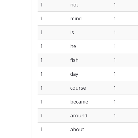
1
not
1
1
mind
1
1
is
1
1
he
1
1
fish
1
1
day
1
1
course
1
1
became
1
1
around
1
1
about