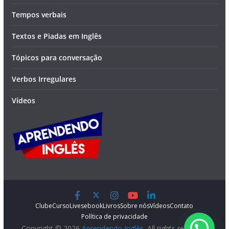
Tempos verbais
Textos e Piadas em Inglês
Tópicos para conversação
Verbos Irregulares
Vídeos
Clube
Curso
Lives
ebook
Livros
Sobre nós
Vídeos
Contato
Política de privacidade
Copyright © 2026
Aprendendo Inglês
. All rights reserved.