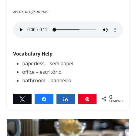
Xerox programmer
Vocabulary Help
paperless – sem papel
office – escritório
bathroom – banheiro
0
Twittar
Compartilhar
Compartilhar
Pin
← Previous
COMPART.
Parking ticket