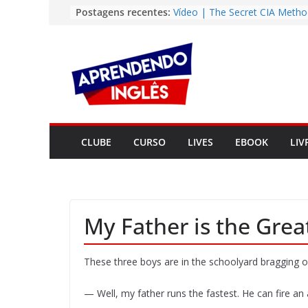
Pular
Postagens recentes:
Vídeo | The Secret CIA Metho
Learn Any Language in 11 Da
para
Vídeo | How I m using Note
o
to power up my language lear
conteúdo
Vídeo | Do imaginary friends
you smarter?
Story | Brasília: The City Tha
from the Wilderness
Easy English Song | Somewhe
Over the Rainbow (Israel
CLUBE
CURSO
LIVES
EBOOK
LIV
Kamakawiwo’ole)
My Father is the Grea
These three boys are in the schoolyard bragging of
— Well, my father runs the fastest. He can fire an a