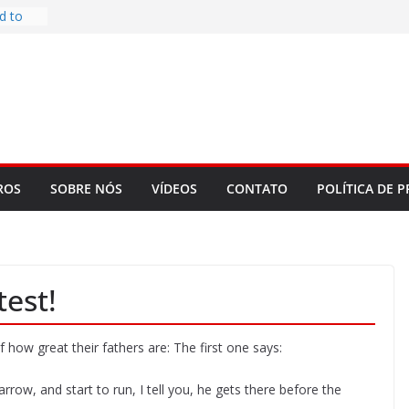
d to
ys
bookLM
ning
 make
t Rose
re
ROS
SOBRE NÓS
VÍDEOS
CONTATO
POLÍTICA DE P
test!
 how great their fathers are: The first one says:
rrow, and start to run, I tell you, he gets there before the