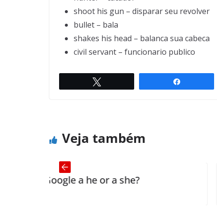
shoot his gun – disparar seu revolver
bullet – bala
shakes his head – balanca sua cabeca
civil servant – funcionario publico
My friend is coming for supp
Twittar
Compartil
← Previou
s
r
Veja também
gle a he or a she?
The Health