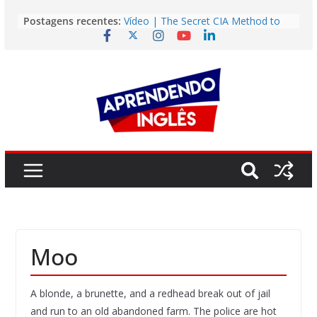
Pular
Postagens recentes:
Vídeo | The Secret CIA Method to
para
Learn Any Language in 11 Days
o
Vídeo | How I m using NotebookLM
to power up my language learning
conteúdo
Vídeo | Do imaginary friends make
you smarter?
Story | Brasília: The City That Rose
from the Wilderness
Easy English Song | Somewhere
Over the Rainbow (Israel
Kamakawiwo’ole)
Moo
A blonde, a brunette, and a redhead break out of jail
and run to an old abandoned farm. The police are hot