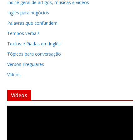
Indice geral de artigos, músicas e vídeos
Inglês para negócios
Palavras que confundem
Tempos verbais
Textos e Piadas em Inglês
Tópicos para conversação
Verbos Irregulares
Vídeos
Vídeos
T
o
c
a