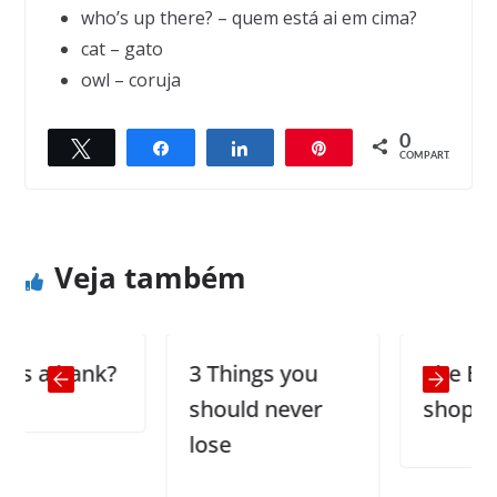
who’s up there? – quem está ai em cima?
cat – gato
owl – coruja
0
Twittar
Compartilhar
Compartilhar
Pin
← Previous
Next →
COMPART.
More Elephant Jokes
Money to burn
Veja também
a bank?
3 Things you
The Barber’
should never
shop
lose