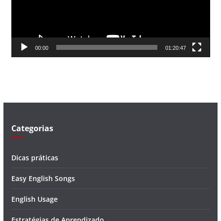
d
o
r
d
00:00
01:20:47
e
v
í
d
e
o
Categorias
Dicas práticas
Easy English Songs
English Usage
Estratégias de Aprendizado