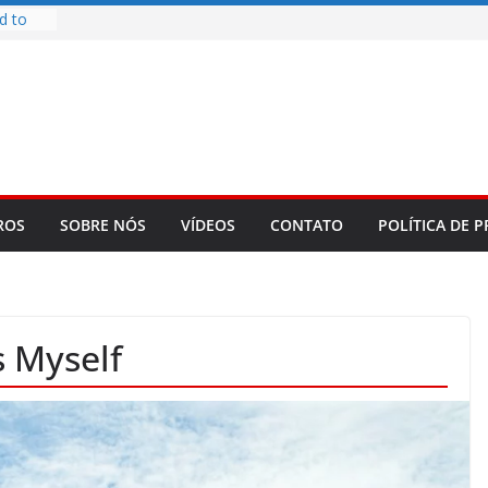
d to
ys
bookLM
ning
 make
t Rose
re
ROS
SOBRE NÓS
VÍDEOS
CONTATO
POLÍTICA DE P
s Myself