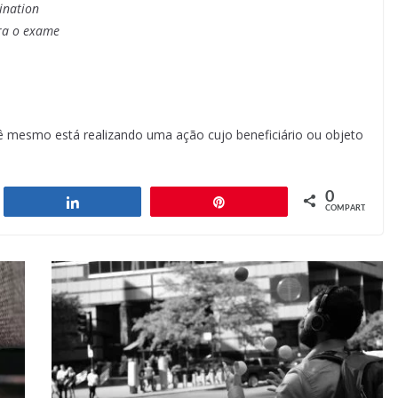
mination
ara o exame
 mesmo está realizando uma ação cujo beneficiário ou objeto
0
har
Compartilhar
Pin
COMPART.