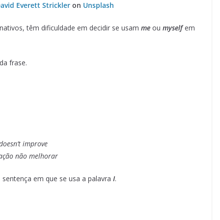
avid Everett Strickler
on
Unsplash
nativos, têm dificuldade em decidir se usam
me
ou
myself
em
da frase.
doesn’t improve
uação não melhorar
a sentença em que se usa a palavra
I
.