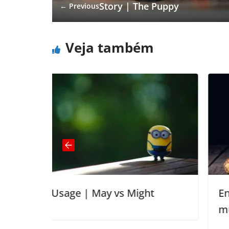
Story | The Puppy
← Previous
Veja também
 vs Might
English Usage | many/fe
much/little