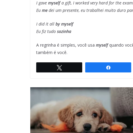
I gave
myself
a gift, I worked very hard for the exa
Eu
me
dei um presente, eu trabalhei muito duro p
I did it all
by myself
Eu fiz tudo
sozinha
A regrinha é simples, você usa
myself
quando você
também é você.
Twittar
Compartil