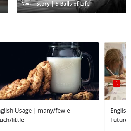
Story | 5 Balls of Life
Next →
w e
English Usage | Simple
Future/Future Continuous