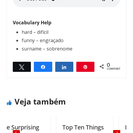
Vocabulary Help
hard – difícil
funny – engraçado
surname – sobrenome
0
Twittar
Compartilhar
Compartilhar
Pin
← Previous
Next →
COMPART.
School and Fun
People
Veja também
Surprising
Top Ten Things
Impres