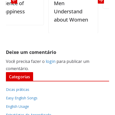
nce of
Men
piness
Understand
about Women
Deixe um comentário
Você precisa fazer o
login
para publicar um
comentário.
Categorias
Dicas práticas
Easy English Songs
English Usage
Estratégias de Aprendizado