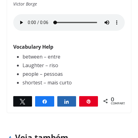
Victor Borge
Vocabulary Help
between – entre
Laughter – riso
people – pessoas
shortest – mais curto
0
Twittar
Compartilhar
Compartilhar
Pin
← Previous
Next →
COMPART.
Music
Human Knowledge
Veja também