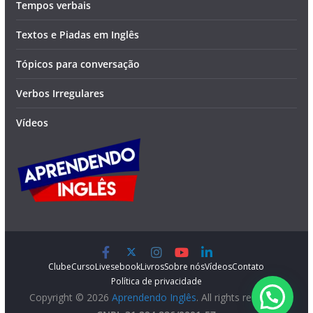
Tempos verbais
Textos e Piadas em Inglês
Tópicos para conversação
Verbos Irregulares
Vídeos
Clube
Curso
Lives
ebook
Livros
Sobre nós
Vídeos
Contato
Política de privacidade
Copyright © 2026
Aprendendo Inglês
. All rights reserved.