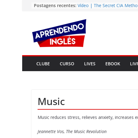
Pular
Postagens recentes:
Vídeo | The Secret CIA Metho
Learn Any Language in 11 Da
para
Vídeo | How I m using Note
o
to power up my language lear
conteúdo
Vídeo | Do imaginary friends
you smarter?
Story | Brasília: The City Tha
from the Wilderness
Easy English Song | Somewhe
Over the Rainbow (Israel
CLUBE
CURSO
LIVES
EBOOK
LIV
Kamakawiwo’ole)
Music
Music reduces stress, relieves anxiety, increases
Jeannette Vos, The Music Revolution