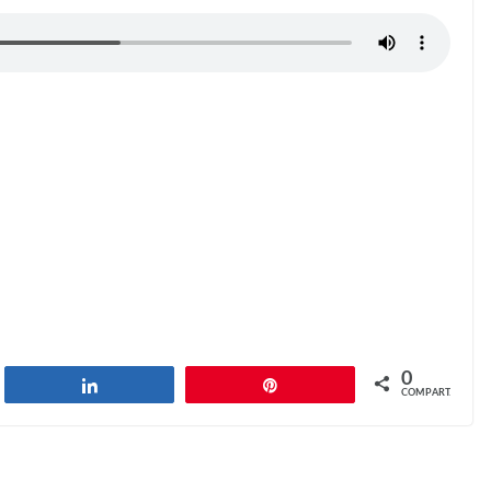
0
har
Compartilhar
Pin
COMPART.
Laughter
Next →