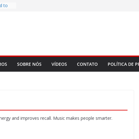
d to
ys
bookLM
ning
 make
t Rose
re
ROS
SOBRE NÓS
VÍDEOS
CONTATO
POLÍTICA DE P
 energy and improves recall. Music makes people smarter.