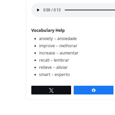
Vocabulary Help
anxiety – ansiedade
improve – melhorar
increase – aumentar
recall – lembrar
relieve – aliviar
smart – esperto
Twittar
Compartil
Music
← Previous