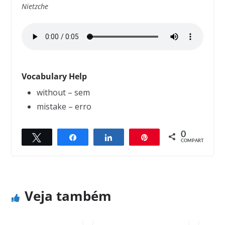
Nietzche
Vocabulary Help
without – sem
mistake – erro
← Previous
0
Nineteen things that took me almost 50 ye
Twittar
Compartilhar
Compartilhar
Pin
Next →
COMPART.
ars to learn
Music
Veja também