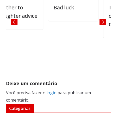
her to
Bad luck
The w
ghter advice
out th
terribl
Deixe um comentário
Você precisa fazer o
login
para publicar um
comentário.
Categorias