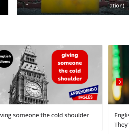
→
ation)
 shoulder
English Usage | There, Their o
They’re