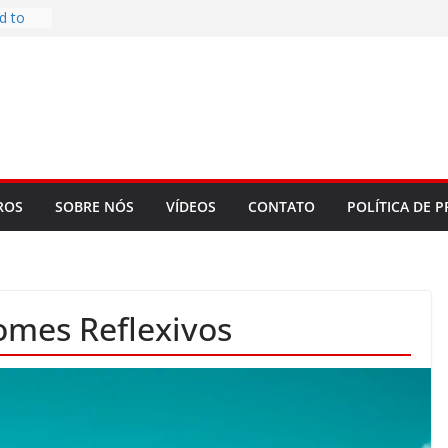
d to
ys
bookLM
ning
 make
t Rose
re
ROS
SOBRE NÓS
VÍDEOS
CONTATO
POLÍTICA DE P
omes Reflexivos