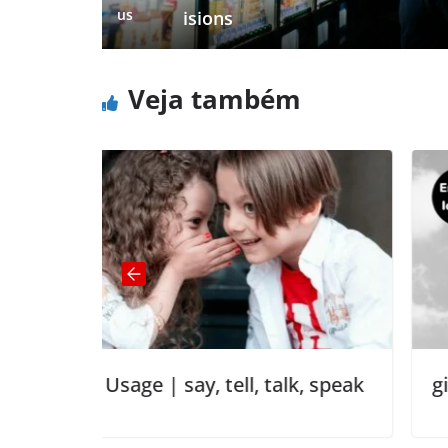
us
isions
Veja também
tell, talk, speak
giving someone the cold