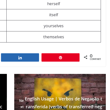
herself
itself
yourselves
themselves
0
har
Compartilhar
Pin
COMPART.
English Usage | Verbos de Negação t
Ne
c
ransferida (verbs of transferred neg
xt