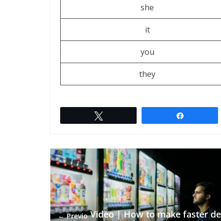
she
it
you
they
Twittar
Compartil
Video | How to make faster de
← Previo