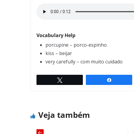
Vocabulary Help
porcupine – porco-espinho
kiss – beijar
very carefully – com muito cuidado
Twittar
Compartil
To hear and to listen
← Previous
Veja também