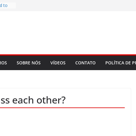
d to
ys
bookLM
ning
 make
t Rose
re
ROS
SOBRE NÓS
VÍDEOS
CONTATO
POLÍTICA DE P
ss each other?