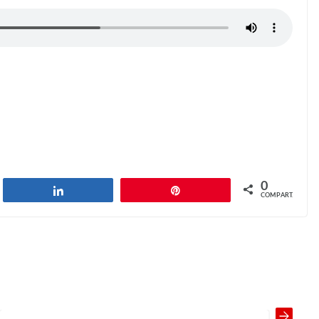
0
har
Compartilhar
Pin
COMPART.
Where is Perchek?
Next →