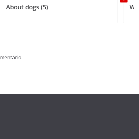
s (5)
What’s wrong w
mentário.