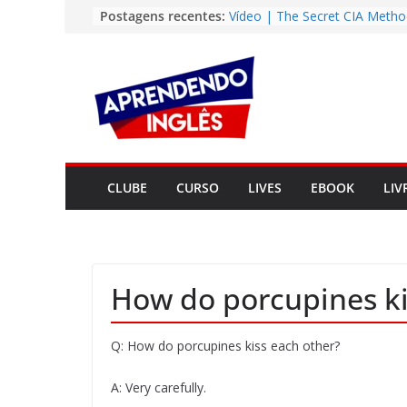
Pular
Postagens recentes:
Vídeo | The Secret CIA Metho
Learn Any Language in 11 Da
para
Vídeo | How I m using Note
o
to power up my language lear
conteúdo
Vídeo | Do imaginary friends
you smarter?
Story | Brasília: The City Tha
from the Wilderness
Easy English Song | Somewhe
Over the Rainbow (Israel
CLUBE
CURSO
LIVES
EBOOK
LIV
Kamakawiwo’ole)
How do porcupines ki
Q: How do porcupines kiss each other?
A: Very carefully.